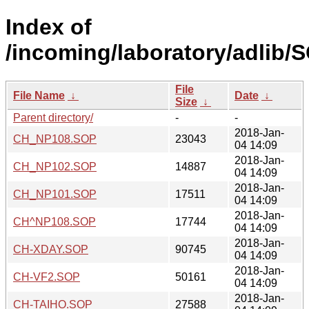
Index of
/incoming/laboratory/adlib
File
File Name
↓
Date
↓
Size
↓
Parent directory/
-
-
2018-Jan-
CH_NP108.SOP
23043
04 14:09
2018-Jan-
CH_NP102.SOP
14887
04 14:09
2018-Jan-
CH_NP101.SOP
17511
04 14:09
2018-Jan-
CH^NP108.SOP
17744
04 14:09
2018-Jan-
CH-XDAY.SOP
90745
04 14:09
2018-Jan-
CH-VF2.SOP
50161
04 14:09
2018-Jan-
CH-TAIHO.SOP
27588