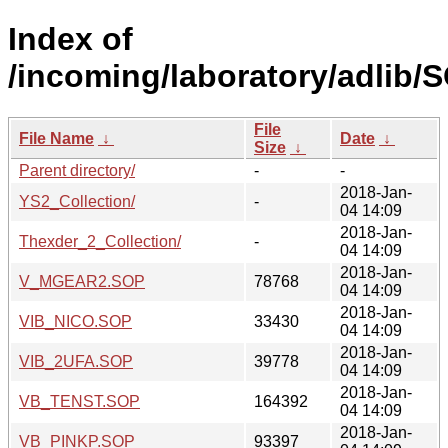
Index of
/incoming/laboratory/adlib/S
File
File Name
↓
Date
↓
Size
↓
Parent directory/
-
-
2018-Jan-
YS2_Collection/
-
04 14:09
2018-Jan-
Thexder_2_Collection/
-
04 14:09
2018-Jan-
V_MGEAR2.SOP
78768
04 14:09
2018-Jan-
VIB_NICO.SOP
33430
04 14:09
2018-Jan-
VIB_2UFA.SOP
39778
04 14:09
2018-Jan-
VB_TENST.SOP
164392
04 14:09
2018-Jan-
VB_PINKP.SOP
93397