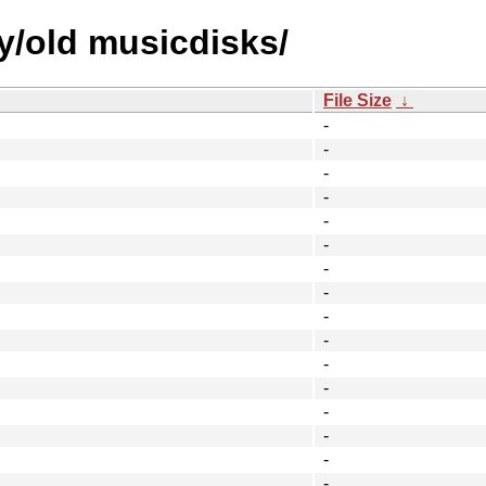
y/old musicdisks/
File Size
↓
-
-
-
-
-
-
-
-
-
-
-
-
-
-
-
-