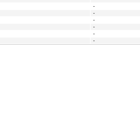
-
-
-
-
-
-