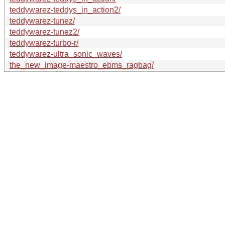
teddywarez-teddys_in_action2/
teddywarez-tunez/
teddywarez-tunez2/
teddywarez-turbo-r/
teddywarez-ultra_sonic_waves/
the_new_image-maestro_ebms_ragbag/