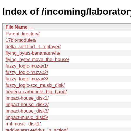
Index of /incoming/laborator
File Name
↓
Parent directory/
17bit-modules/
delta_soft-find_it_replayer/
flying_bytes-bananaenvla/
flying_bytes-move_the_house/
fuzzy_logic-muzax1/
fuzzy_logic-muzax2/
fuzzy_logic-muzax3/
fuzzy_logic-scc_musix_disk/
hegega-carbuncle_big_band/
impact-house_disk1/
impact-house_disk2/
impact-house_disk3/
impact-music_disk5/
rmf-music_disk1/
teddywarez-teddys_in_action/