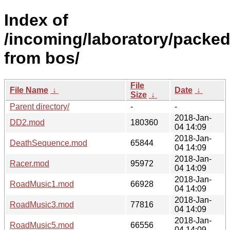
Index of
/incoming/laboratory/packe
from bos/
File
File Name
↓
Date
↓
Size
↓
Parent directory/
-
-
2018-Jan-
DD2.mod
180360
04 14:09
2018-Jan-
DeathSequence.mod
65844
04 14:09
2018-Jan-
Racer.mod
95972
04 14:09
2018-Jan-
RoadMusic1.mod
66928
04 14:09
2018-Jan-
RoadMusic3.mod
77816
04 14:09
2018-Jan-
RoadMusic5.mod
66556
04 14:09