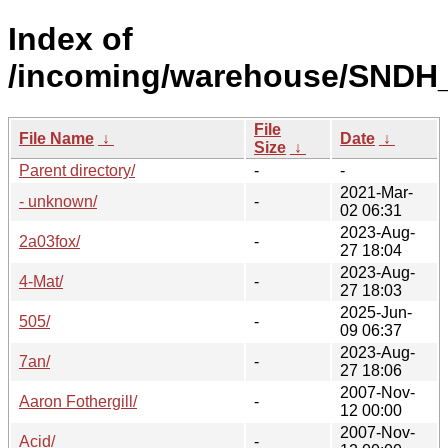
Index of
/incoming/warehouse/SNDH_
File
File Name
↓
Date
↓
Size
↓
Parent directory/
-
-
2021-Mar-
- unknown/
-
02 06:31
2023-Aug-
2a03fox/
-
27 18:04
2023-Aug-
4-Mat/
-
27 18:03
2025-Jun-
505/
-
09 06:37
2023-Aug-
7an/
-
27 18:06
2007-Nov-
Aaron Fothergill/
-
12 00:00
2007-Nov-
Acid/
-