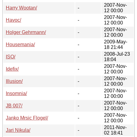
2007-Nov-
Harry Wootan/
-
12 00:00
2007-Nov-
Havoc/
-
12 00:00
2007-Nov-
Holger Gehrmann/
-
12 00:00
2009-May-
Housemania/
-
18 21:44
2008-Jul-23
ISO/
-
18:04
2007-Nov-
Idefix/
-
12 00:00
2007-Nov-
Illusion/
-
12 00:00
2007-Nov-
Insomnia/
-
12 00:00
2007-Nov-
JB 007/
-
12 00:00
2007-Nov-
Janko Mrsic Flogel/
-
12 00:00
2011-Nov-
Jari Nikula/
-
02 18:41