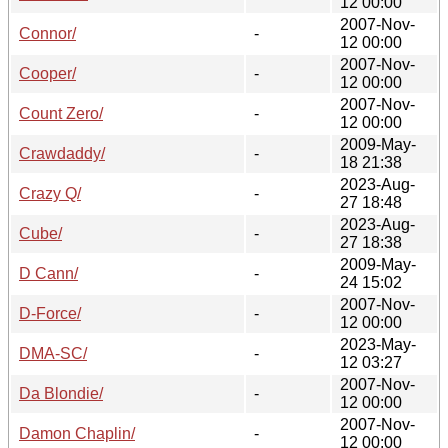
12 00:00
2007-Nov-
Connor/
-
12 00:00
2007-Nov-
Cooper/
-
12 00:00
2007-Nov-
Count Zero/
-
12 00:00
2009-May-
Crawdaddy/
-
18 21:38
2023-Aug-
Crazy Q/
-
27 18:48
2023-Aug-
Cube/
-
27 18:38
2009-May-
D Cann/
-
24 15:02
2007-Nov-
D-Force/
-
12 00:00
2023-May-
DMA-SC/
-
12 03:27
2007-Nov-
Da Blondie/
-
12 00:00
2007-Nov-
Damon Chaplin/
-
12 00:00