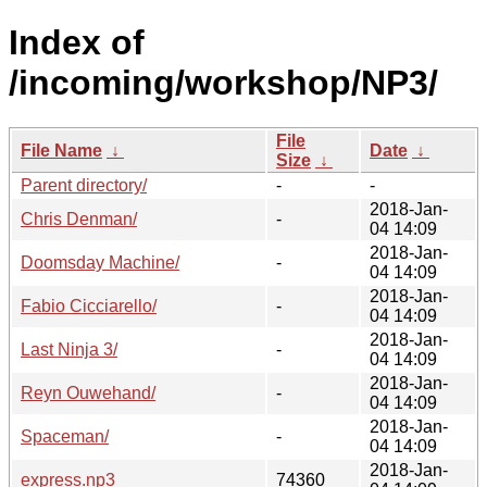
Index of
/incoming/workshop/NP3/
File
File Name
↓
Date
↓
Size
↓
Parent directory/
-
-
2018-Jan-
Chris Denman/
-
04 14:09
2018-Jan-
Doomsday Machine/
-
04 14:09
2018-Jan-
Fabio Cicciarello/
-
04 14:09
2018-Jan-
Last Ninja 3/
-
04 14:09
2018-Jan-
Reyn Ouwehand/
-
04 14:09
2018-Jan-
Spaceman/
-
04 14:09
2018-Jan-
express.np3
74360