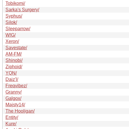
Tobikomi/
Sarka's Surgery/
Syphus/
Silok/
Sleeparrow/
W!G/
Xeron/
Savestate/
AM-FM/
Shinobi/
Ziphoid/
YQN/
Daiz'l/
Freqvibez/
Granny/
Galgox/
Majsty14/
The Hooligan/
Entity/
Kure/