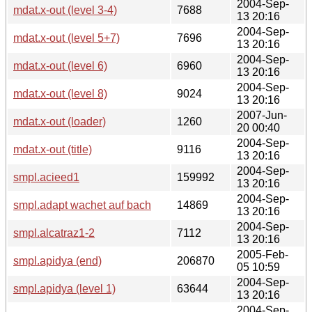
2004-Sep-
mdat.x-out (level 3-4)
7688
13 20:16
2004-Sep-
mdat.x-out (level 5+7)
7696
13 20:16
2004-Sep-
mdat.x-out (level 6)
6960
13 20:16
2004-Sep-
mdat.x-out (level 8)
9024
13 20:16
2007-Jun-
mdat.x-out (loader)
1260
20 00:40
2004-Sep-
mdat.x-out (title)
9116
13 20:16
2004-Sep-
smpl.acieed1
159992
13 20:16
2004-Sep-
smpl.adapt wachet auf bach
14869
13 20:16
2004-Sep-
smpl.alcatraz1-2
7112
13 20:16
2005-Feb-
smpl.apidya (end)
206870
05 10:59
2004-Sep-
smpl.apidya (level 1)
63644
13 20:16
2004-Sep-