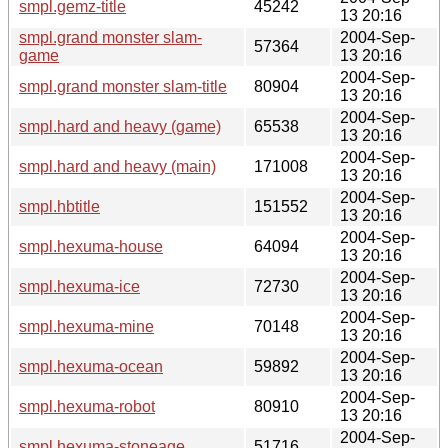
smpl.gemz-title
45242
13 20:16
smpl.grand monster slam-
2004-Sep-
57364
game
13 20:16
2004-Sep-
smpl.grand monster slam-title
80904
13 20:16
2004-Sep-
smpl.hard and heavy (game)
65538
13 20:16
2004-Sep-
smpl.hard and heavy (main)
171008
13 20:16
2004-Sep-
smpl.hbtitle
151552
13 20:16
2004-Sep-
smpl.hexuma-house
64094
13 20:16
2004-Sep-
smpl.hexuma-ice
72730
13 20:16
2004-Sep-
smpl.hexuma-mine
70148
13 20:16
2004-Sep-
smpl.hexuma-ocean
59892
13 20:16
2004-Sep-
smpl.hexuma-robot
80910
13 20:16
2004-Sep-
smpl.hexuma-stoneage
51716