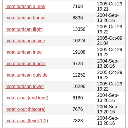
2005-Oct-29
mdat.turrican aliens
7168
19:21
2004-Sep-
mdat.turrican bonus
8836
13 20:16
2005-Oct-29
mdat.turrican flight
13356
19:22
2005-Oct-09
mdat.turrican inside
10224
21:04
2005-Oct-29
mdat.turrican intro
19108
19:22
2004-Sep-
mdat.turrican loader
4728
13 20:16
2005-Oct-29
mdat.turrican outside
12252
19:22
2005-Oct-29
mdat.turrican tower
10296
19:22
2004-Sep-
mdat.x-out (end tune)
6180
13 20:16
2004-Sep-
mdat.x-out (hiscore)
7676
13 20:16
2004-Sep-
mdat.x-out (level 1-2)
7828
13 20:16