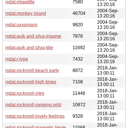
mdat.mlawtitle
7580
13 20:16
2004-Sep-
mdat.monkey island
46704
13 20:16
2004-Sep-
mdat.oxxonians
9820
13 20:16
2004-Sep-
mdat.quik and silva-ingame
7876
13 20:16
2004-Sep-
mdat.quik and silva-title
11692
13 20:16
2004-Sep-
mdat.r-type
7432
13 20:16
2018-Jan-
mdat.rocknroll-beach party
8872
13 00:11
2018-Jan-
mdat.rocknroll-high times
7108
13 00:11
2018-Jan-
mdat.rocknroll-intro
11448
13 00:11
2018-Jan-
mdat.rocknroll-jumping wild
10872
13 00:11
2018-Jan-
mdat.rocknroll-lovely feelings
9328
13 00:11
2018-Jan-
mdat.rocknroll-magnetic beats
11568