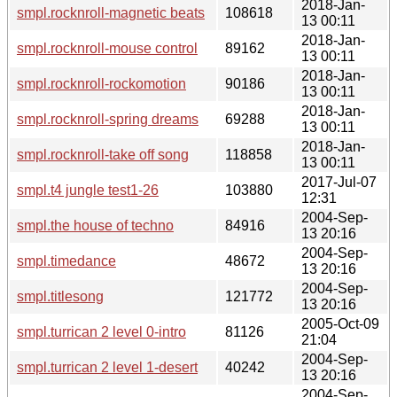
2018-Jan-
smpl.rocknroll-magnetic beats
108618
13 00:11
2018-Jan-
smpl.rocknroll-mouse control
89162
13 00:11
2018-Jan-
smpl.rocknroll-rockomotion
90186
13 00:11
2018-Jan-
smpl.rocknroll-spring dreams
69288
13 00:11
2018-Jan-
smpl.rocknroll-take off song
118858
13 00:11
2017-Jul-07
smpl.t4 jungle test1-26
103880
12:31
2004-Sep-
smpl.the house of techno
84916
13 20:16
2004-Sep-
smpl.timedance
48672
13 20:16
2004-Sep-
smpl.titlesong
121772
13 20:16
2005-Oct-09
smpl.turrican 2 level 0-intro
81126
21:04
2004-Sep-
smpl.turrican 2 level 1-desert
40242
13 20:16
2004-Sep-