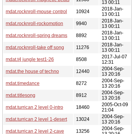
13 00:11
2018-Jan-
mdat.rocknroll-mouse control
10924
13 00:11
2018-Jan-
mdat.rocknroll-rockomotion
9940
13 00:11
2018-Jan-
mdat.rocknroll-spring dreams
8892
13 00:11
2018-Jan-
mdat.rocknroll-take off song
11276
13 00:11
2017-Jul-07
mdat.t4 jungle test1-26
8508
12:31
2004-Sep-
mdat.the house of techno
12440
13 20:16
2004-Sep-
mdat.timedance
8272
13 20:16
2004-Sep-
mdat.titlesong
8912
13 20:16
2005-Oct-09
mdat.turrican 2 level 0-intro
18460
21:04
2004-Sep-
mdat.turrican 2 level 1-desert
13024
13 20:16
2004-Sep-
mdat.turrican 2 level 2-cave
13256
13 20:16