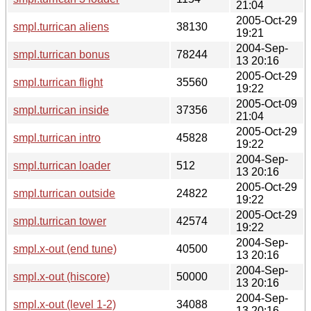
21:04
2005-Oct-29
smpl.turrican aliens
38130
19:21
2004-Sep-
smpl.turrican bonus
78244
13 20:16
2005-Oct-29
smpl.turrican flight
35560
19:22
2005-Oct-09
smpl.turrican inside
37356
21:04
2005-Oct-29
smpl.turrican intro
45828
19:22
2004-Sep-
smpl.turrican loader
512
13 20:16
2005-Oct-29
smpl.turrican outside
24822
19:22
2005-Oct-29
smpl.turrican tower
42574
19:22
2004-Sep-
smpl.x-out (end tune)
40500
13 20:16
2004-Sep-
smpl.x-out (hiscore)
50000
13 20:16
2004-Sep-
smpl.x-out (level 1-2)
34088
13 20:16