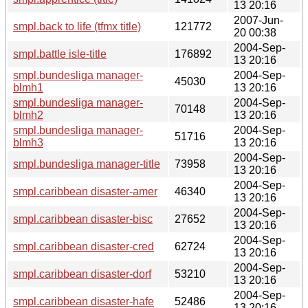
13 20:16
2007-Jun-
smpl.back to life (tfmx title)
121772
20 00:38
2004-Sep-
smpl.battle isle-title
176892
13 20:16
smpl.bundesliga manager-
2004-Sep-
45030
blmh1
13 20:16
smpl.bundesliga manager-
2004-Sep-
70148
blmh2
13 20:16
smpl.bundesliga manager-
2004-Sep-
51716
blmh3
13 20:16
2004-Sep-
smpl.bundesliga manager-title
73958
13 20:16
2004-Sep-
smpl.caribbean disaster-amer
46340
13 20:16
2004-Sep-
smpl.caribbean disaster-bisc
27652
13 20:16
2004-Sep-
smpl.caribbean disaster-cred
62724
13 20:16
2004-Sep-
smpl.caribbean disaster-dorf
53210
13 20:16
2004-Sep-
smpl.caribbean disaster-hafe
52486
13 20:16