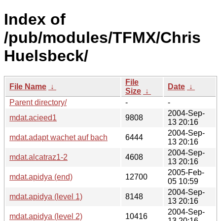
Index of
/pub/modules/TFMX/Chris
Huelsbeck/
File
File Name
↓
Date
↓
Size
↓
Parent directory/
-
-
2004-Sep-
mdat.acieed1
9808
13 20:16
2004-Sep-
mdat.adapt wachet auf bach
6444
13 20:16
2004-Sep-
mdat.alcatraz1-2
4608
13 20:16
2005-Feb-
mdat.apidya (end)
12700
05 10:59
2004-Sep-
mdat.apidya (level 1)
8148
13 20:16
2004-Sep-
mdat.apidya (level 2)
10416
13 20:16